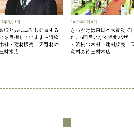
16年9月13日
2016年9月8日
客様と共に成功し発展する
きっかけは東日本大震災で
とを目指しています～浜松
た。6回目となる遠州バザー
木材・建材販売 天竜材の
～浜松の木材・建材販売 
三材木店
竜材の鈴三材木店
1