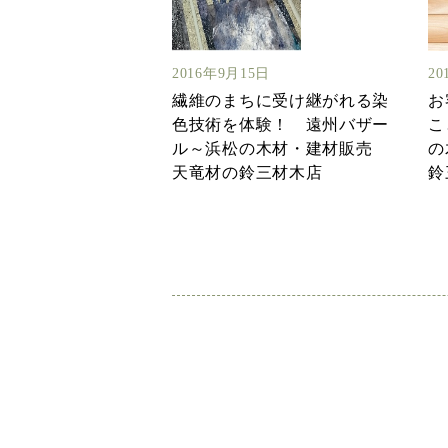
2016年9月15日
20
繊維のまちに受け継がれる染
お
色技術を体験！ 遠州バザー
こ
ル～浜松の木材・建材販売
の
天竜材の鈴三材木店
鈴