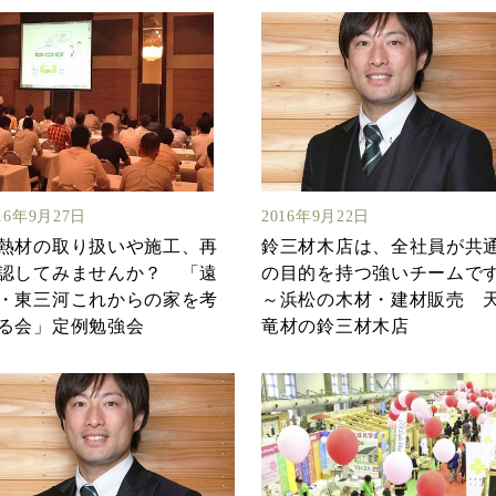
16年9月27日
2016年9月22日
熱材の取り扱いや施工、再
鈴三材木店は、全社員が共
認してみませんか？ 「遠
の目的を持つ強いチームで
・東三河これからの家を考
～浜松の木材・建材販売 
る会」定例勉強会
竜材の鈴三材木店