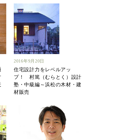
2016年9月20日
通
住宅設計力をレベルアッ
す
プ！ 村篤（むらとく）設計
天
塾・中級編～浜松の木材・建
材販売