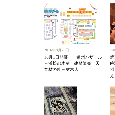
2016年9月29日
20
10月1日開幕！ 遠州バザール
断
～浜松の木材・建材販売 天
確
竜材の鈴三材木店
州
え